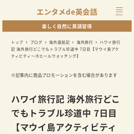
メ
エンタメde英会話
イ
MENU
ン
楽しく自然に英語習得
コ
ン
トップ
ブログ
海外渡航記
海外旅行
ハワイ旅行
テ
記 海外旅行どこでもトラブル珍道中 7日目【マウイ島アク
ティビティ～ホエールウォッチング】
ン
ツ
へ
※記事内に商品プロモーションを含む場合があります
移
動
ハワイ旅行記 海外旅行どこ
でもトラブル珍道中 7日目
【マウイ島アクティビティ