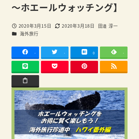
～ホエールウォッチング】
2020年3月15日
2020年3月18日
田邉 淳一
投稿日
更新日
著
カテゴリー
海外旅行
者
-
-
0
-